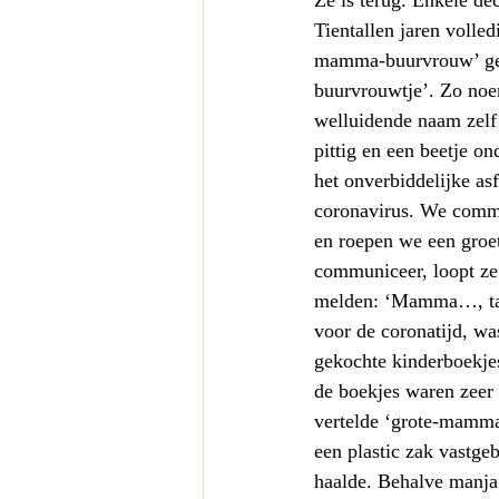
Ze is terug. Enkele de
Tientallen jaren volled
mamma-buurvrouw’ gewo
buurvrouwtje’. Zo noem
welluidende naam zelf 
pittig en een beetje o
het onverbiddelijke asf
coronavirus. We commun
en roepen we een groet
communiceer, loopt ze
melden: ‘Mamma…, tant
voor de coronatijd, wa
gekochte kinderboekjes
de boekjes waren zeer
vertelde ‘grote-mamma
een plastic zak vastge
haalde. Behalve manja’