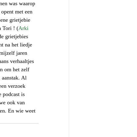
nnen was waarop 
t opent met een 
ene grietjebie 
 Tori ! (
Arki 
de grietjebies 
t na het liedje 
ijzelf jaren 
ans verhaaltjes 
 om het zelf 
 aanstak. Al 
een verzoek 
 podcast is 
 we ook van 
ren. En wie weet 