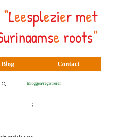
“
L
ee
spl
e
zi
e
r
m
e
t
Surinaams
e
roots
”
Blog
Contact
Inloggen/registreren