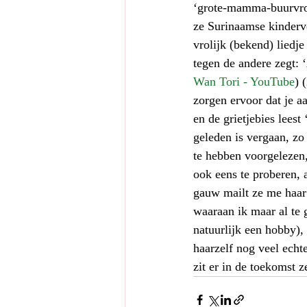
‘grote-mamma-buurvrou
ze Surinaamse kinderver
vrolijk (bekend) liedje
tegen de andere zegt: 
Wan Tori - YouTube
) (
zorgen ervoor dat je a
en de grietjebies lees
geleden is vergaan, z
te hebben voorgelezen
ook eens te proberen, a
gauw mailt ze me haar 
waaraan ik maar al te 
natuurlijk een hobby),
haarzelf nog veel echt
zit er in de toekomst z