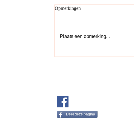
Opmerkingen
Plaats een opmerking...
EEN TORI OVER
BOEKENLEGGERS - Cobi
Pengel
Het verhaal
Waarom lezen
Boeken
Privacy beleid
Cookie 
Deel deze pagina
© 2018 Publishing Services Suriname.
Proudly creat