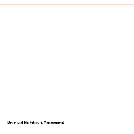
COLLECTIEVE ADOPTIE -
HOE
Cobi Pengel
Isme
Blog
Contact
verklaring
Disclaimer
ed by
Beneficial Marketing & Management