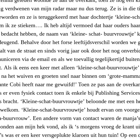
cennia geleden woonde ze aan de overkant, toen ze nog een kl
ig verdwenen van mijn radar maar nu dus terug. Ze is in die ti
rden en ze is teruggekeerd met haar dochtertje ‘kleine-sch
 ik ze stiekem…. Ik heb altijd vermoed dat haar ouders haar
bedacht hebben, de naam van ‘kleine- schat- buurvrouwtje’ kl
ndeugend. Behalve door het forse leeftijdsverschil worden we 
alt van de straat en sinds vorig jaar ook door het nog onverbid
iceren via de email en als we toevallig tegelijkertijd buiten
. Als ik eens een keer met alleen ‘kleine-schat-buurvrouwtje’
 na het wuiven en groeten snel naar binnen om ‘grote-mamma
e Cobi heeft naar me gewuifd!’ Toen ze pas aan de overka
s er even fysiek contact toen ik enkele bij Publishing Service
 bracht. ‘Kleine-schat-buurvrouwtje’ beloonde me met een hee
 welkom. ‘Kleine-schat-buurvrouwtje’ houdt ervan om voorge
-buurvrouw’. Een andere vorm van contact waren de manja’s 
bonden aan mijn hek vond, als ik ‘s morgens vroeg de krant ui
s was er een keer versgeplukte klaroen uit hun tuin! Op een d