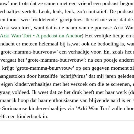
w’ me trots dat ze samen met een vriend een podcast bego
haaltjes vertelt. Leuk, leuk, leuk, zo’n initiatief. De podcas
 en toont twee ‘roddelende’ grietjebies. Ik stel me voor dat de 
‘Arki wan tori’, want dat is de naam van de podcast: Arki Wan
Arki Wan Tori • A podcast on Anchor
) Het vrolijke liedje en 
andacht er meteen helemaal bij is,wat ook de bedoeling is, wan
t ‘grote-mamma-buurvrouw’ een verhaaltje voor. En, zoals het m
o vergaat het ‘grote-mamma-buurvrouw’: na een poosje anderm
, krijgt ‘grote-mamma-buurvrouw’ op een gegeven moment zin
angestoken door hetzelfde ‘schrijfvirus’ dat mij jaren geleden
eigen kinderverhaaltjes met het verzoek om die te screenen, 
graag voldeed. Ik weet dat ze het druk heeft met haar werk (de
 maar ik hoop dat haar enthousiasme van blijvende aard is en
e Surinaamse kinderverhaaltjes via ‘Arki Wan Tori’ zullen ho
elfs een kinderboek in.