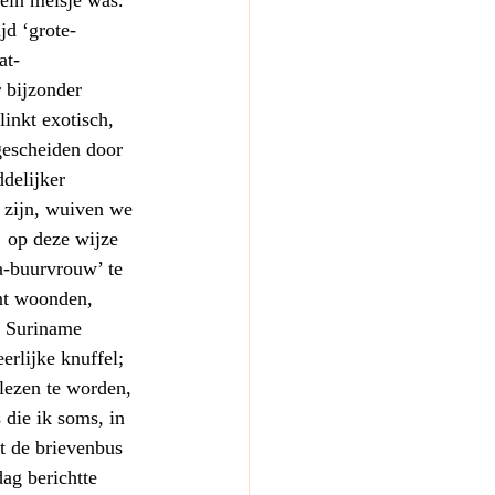
ein meisje was. 
jd ‘grote-
at-
 bijzonder 
inkt exotisch, 
gescheiden door 
delijker 
 zijn, wuiven we 
  op deze wijze 
-buurvrouw’ te 
nt woonden, 
s Suriname 
rlijke knuffel; 
lezen te worden, 
die ik soms, in 
t de brievenbus 
ag berichtte 