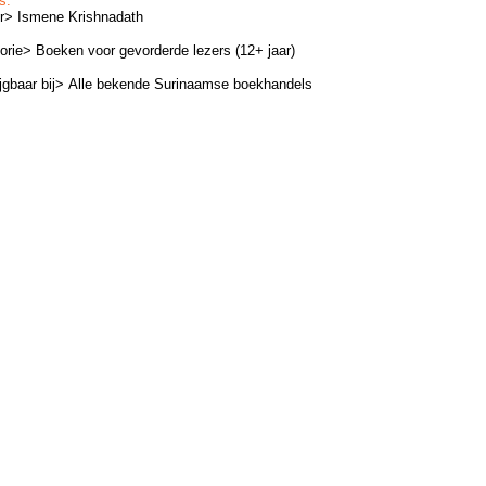
s:
r> Ismene Krishnadath
orie> Boeken voor gevorderde lezers (12+ jaar)
ijgbaar bij>
Alle bekende
Surinaamse
boekhandels
Gratis
Auteur
E-boek
Ismene Krishna
Blog
Contact
verklaring
Disclaimer