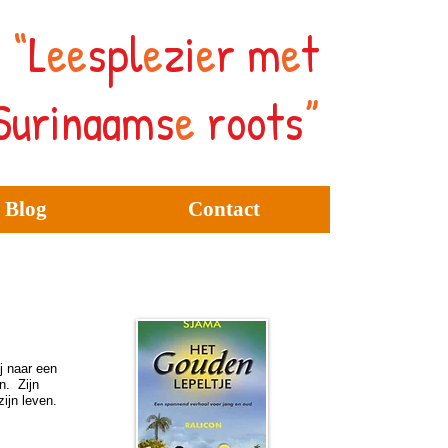
“
L
ee
spl
e
zi
e
r
m
e
t
Surinaams
e
roots
”
Blog
Contact
Vergelijkbare boeken
j naar een
n. Zijn
zijn leven.