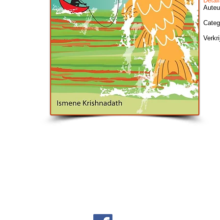
Detail
Auteu
Categ
Verkr
Het verhaal
Waarom lezen
Boeken
Privacy beleid
Cookie 