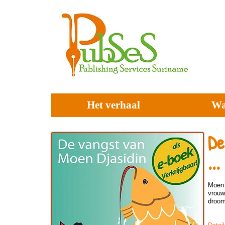
Het verhaal
Wa
De
..
Moen 
vrouw
droom 